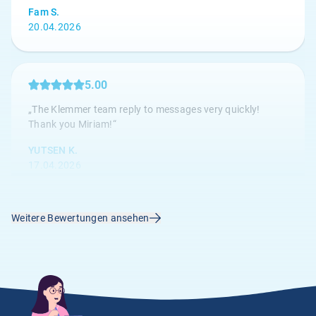
Fam S.
20.04.2026
5.00
„The Klemmer team reply to messages very quickly!
Thank you Miriam!“
YUTSEN K.
17.04.2026
Weitere Bewertungen ansehen
4.67
„Die Kundenbetreuung ist hervorragend, alle Anliegen
werden umgehend bearbeitet.“
Anonym
14.04.2026