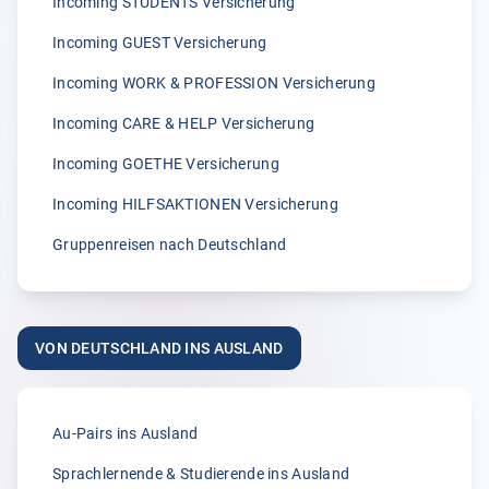
Incoming STUDENTS Versicherung
Incoming GUEST Versicherung
5.00
Incoming WORK & PROFESSION Versicherung
„Wir sind von der zügigen Bearbeitung von Klemmer
International immer wieder begeisterst.“
Incoming CARE & HELP Versicherung
A.
Incoming GOETHE Versicherung
02.04.2026
Incoming HILFSAKTIONEN Versicherung
Gruppenreisen nach Deutschland
5.00
„Seit vielen Jahren versichern wir unsere Erntehelfer bei
der Klemmer International Assekuradeur GmbH. Der
VON DEUTSCHLAND INS AUSLAND
Grund dafür liegt in der Kompetenz der Ansprechpartner
sowie dem sehr guten Kundenservice und der
individuellen Beratung. Anliegen und Rückfragen werden
stets schnell und zuverlässig bearbeitet.“
Au-Pairs ins Ausland
Anonym
Sprachlernende & Studierende ins Ausland
31.03.2026