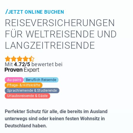
JETZT ONLINE BUCHEN
REISE­VERSICHERUNGEN
FÜR WELTREISENDE UND
LANGZEITREISENDE
Mit
4.72/5
bewertet bei
Au-pairs
Beruflich Reisende
Pflege- & Hilfskräfte
Sprachlernende & Studierende
Urlaubsreisende & Gäste
Perfekter Schutz für alle, die bereits im Ausland
unterwegs sind oder keinen festen Wohnsitz in
Deutschland haben.