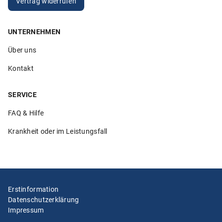
Vertrag widerrufen
UNTERNEHMEN
5.00
Über uns
„Sehr hilfsbereite Mitarbeiter die ihren Job verstehen. Ich
bin sehr zufrieden!“
Kontakt
Anonym
26.02.2026
SERVICE
FAQ & Hilfe
Krankheit oder im Leistungsfall
5.00
„Ich würde Klemmer immer wieder wählen und auch
weiterempfehlen. Alles lief in den vielen Jahren, die ich
meine Au-pairs bei Klemmer versichere, unkompliziert,
schnell und lösungsorientiert. Davor hatte ich eine teure
Erstinformation
Versicherung, die weder lösungsorientiert noch
Datenschutzerklärung
unkompliziert war. Der Wechsel zu Klemmer war die
Impressum
richtige Entscheidung!!!!!“