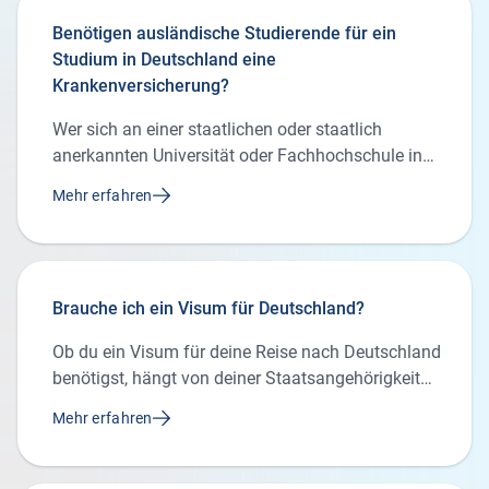
Benötigen ausländische Studierende für ein
Studium in Deutschland eine
Krankenversicherung?
Wer sich an einer staatlichen oder staatlich
anerkannten Universität oder Fachhochschule in
Deutschland einschreiben möchte, muss eine
Mehr erfahren
Krankenversicherung nachweisen. Denn in
Deutschland herrscht Versicherungspflicht. Welche
Lösung für dich passt, hängt vor allem von deinem
bisherigen Versicherungsschutz, deinem Alter und
Brauche ich ein Visum für Deutschland?
deinem Studienstatus ab.Wenn du in der EU, im
EWR, in der Schweiz oder in einem Staat mit
Ob du ein Visum für deine Reise nach Deutschland
Sozialversicherungsabkommen gesetzlich
benötigst, hängt von deiner Staatsangehörigkeit
versichert bist, wird dieser Schutz häufig
und der Dauer deines Aufenthalts ab. Wenn dein
anerkannt. Melde dich bei einer deutschen
Mehr erfahren
Pass aus einem EU-Mitgliedstaat bzw. Island,
gesetzlichen Krankenkasse. Sie prüft deinen Status
Liechtenstein, Norwegen oder der Schweiz stammt,
und meldet ihn an die Hochschule. Eine private
benötigst du generell kein Visum.Staatsangehörige