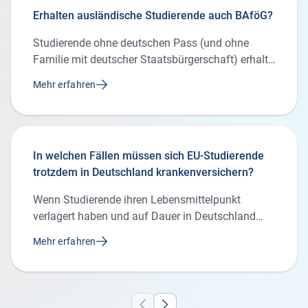
von bis zu 20 Stunden gestattet.
Erhalten ausländische Studierende auch BAföG?
Studierende ohne deutschen Pass (und ohne
Familie mit deutscher Staatsbürgerschaft) erhalten
in der Regel kein BAföG – selbst wenn sie alle
Mehr erfahren
sonstigen Voraussetzungen erfüllen. Zumindest
geringe Chancen auf Förderung haben
ausländische Studentinnen und Studenten mit
einem langfristigen Aufenthaltstitel und einer
In welchen Fällen müssen sich EU-Studierende
dauerhaften Bleibeperspektive bzw. aus einem EU-
trotzdem in Deutschland krankenversichern?
Land, der Schweiz, Liechtenstein, Island und
Norwegen.
Wenn Studierende ihren Lebensmittelpunkt
verlagert haben und auf Dauer in Deutschland
bleiben möchten, müssen sie sich bei einer
Mehr erfahren
deutschen Krankenkasse gesetzlich versichern.
Gleiches gilt, wenn sie Fördergelder einer
deutschen Institution erhalten.