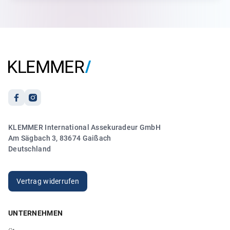
„Ich hatte Frau Größwang am Telefon und sie hat sich
sofort um mein Anliegen wegen meiner
Reiseversicherung gekümmert. Es lief zu meiner vollsten
Zufriedenheit.“
Anonym
21.03.2026
5.00
KLEMMER International Assekuradeur GmbH
„Sehr freundlicher und kompetenter Kontakt. Vielen
Am Sägbach 3, 83674 Gaißach
Dank!“
Deutschland
Anonym
20.03.2026
Vertrag widerrufen
UNTERNEHMEN
5.00