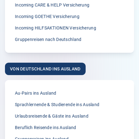
International immer wieder begeisterst.“
Incoming CARE & HELP Versicherung
A.
Incoming GOETHE Versicherung
02.04.2026
Incoming HILFSAKTIONEN Versicherung
Gruppenreisen nach Deutschland
5.00
„Seit vielen Jahren versichern wir unsere Erntehelfer bei
der Klemmer International Assekuradeur GmbH. Der
VON DEUTSCHLAND INS AUSLAND
Grund dafür liegt in der Kompetenz der Ansprechpartner
sowie dem sehr guten Kundenservice und der
individuellen Beratung. Anliegen und Rückfragen werden
stets schnell und zuverlässig bearbeitet.“
Au-Pairs ins Ausland
Anonym
Sprachlernende & Studierende ins Ausland
31.03.2026
Urlaubsreisende & Gäste ins Ausland
Beruflich Reisende ins Ausland
5.00