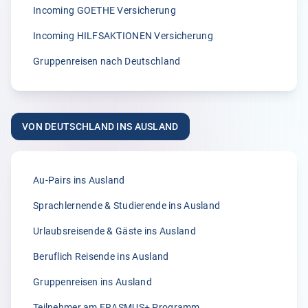
A.
Incoming GOETHE Versicherung
02.04.2026
Incoming HILFSAKTIONEN Versicherung
Gruppenreisen nach Deutschland
5.00
„Seit vielen Jahren versichern wir unsere Erntehelfer bei
der Klemmer International Assekuradeur GmbH. Der
VON DEUTSCHLAND INS AUSLAND
Grund dafür liegt in der Kompetenz der Ansprechpartner
sowie dem sehr guten Kundenservice und der
individuellen Beratung. Anliegen und Rückfragen werden
stets schnell und zuverlässig bearbeitet.“
Au-Pairs ins Ausland
Anonym
Sprachlernende & Studierende ins Ausland
31.03.2026
Urlaubsreisende & Gäste ins Ausland
Beruflich Reisende ins Ausland
5.00
Gruppenreisen ins Ausland
„Ich war wirklich begeistert von der Beratung durch Frau
Größwang! Sie war unglaublich freundlich, kompetent
Teilnehmer am ERASMUS+ Programm