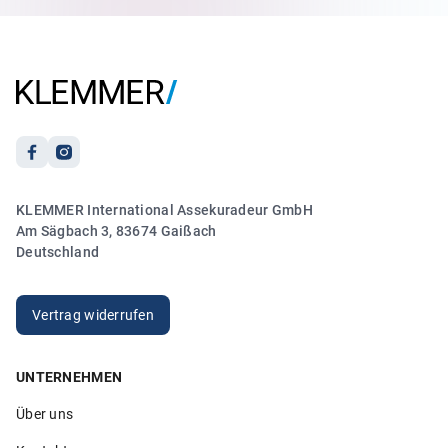
sofort um mein Anliegen wegen meiner
Reiseversicherung gekümmert. Es lief zu meiner vollsten
Zufriedenheit.“
Anonym
21.03.2026
5.00
KLEMMER International Assekuradeur GmbH
„Sehr freundlicher und kompetenter Kontakt. Vielen
Am Sägbach 3, 83674 Gaißach
Dank!“
Deutschland
Anonym
20.03.2026
Vertrag widerrufen
UNTERNEHMEN
5.00
Über uns
„Sehr hilfsbereite Mitarbeiter die ihren Job verstehen. Ich
bin sehr zufrieden!“