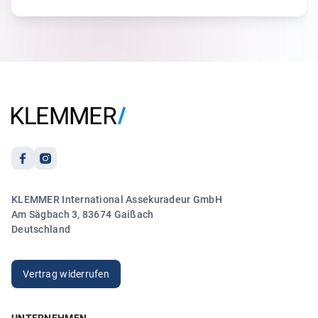
5.00
„Ich hatte Frau Größwang am Telefon und sie hat sich
sofort um mein Anliegen wegen meiner
Reiseversicherung gekümmert. Es lief zu meiner vollsten
Zufriedenheit.“
Anonym
21.03.2026
5.00
KLEMMER International Assekuradeur GmbH
„Sehr freundlicher und kompetenter Kontakt. Vielen
Am Sägbach 3, 83674 Gaißach
Dank!“
Deutschland
Anonym
20.03.2026
Vertrag widerrufen
UNTERNEHMEN