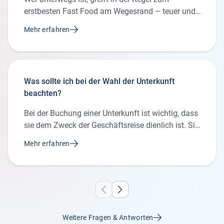
erstbesten Fast Food am Wegesrand – teuer und
oft ungesund. Wenn du die Chance hast, dich
Mehr erfahren
vorab mit gesunden Snacks einzudecken, solltest
du das tun. Dazu zählen Müsliriegel,
Trockenfrüchte, Nüsse sowie praktisches Obst wie
Äpfel und Bananen. Auch eine Flasche Wasser
Was sollte ich bei der Wahl der Unterkunft
solltest du immer dabei haben, sofern du sie im
beachten?
Handgepäck mitnehmen darfst.
Bei der Buchung einer Unterkunft ist wichtig, dass
sie dem Zweck der Geschäftsreise dienlich ist. Sie
sollte möglichst nah an Bahnhof, Flughafen oder
Mehr erfahren
Autobahn liegen, aber auch vom Einsatzort (z. B.
Sitz des Kunden) nicht weit entfernt sein. Kurze
Wege sorgen für weniger Stress und mehr
Pünktlichkeit.
Weitere Fragen & Antworten