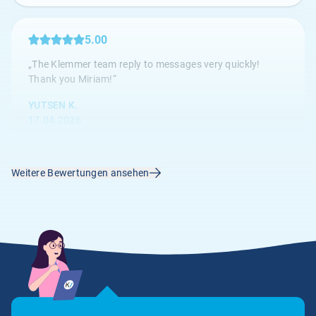
5.00
„The Klemmer team reply to messages very quickly!
Thank you Miriam!“
YUTSEN K.
17.04.2026
Weitere Bewertungen ansehen
4.67
„Die Kundenbetreuung ist hervorragend, alle Anliegen
werden umgehend bearbeitet.“
Anonym
14.04.2026