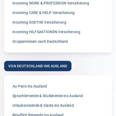
Incoming WORK & PROFESSION Versicherung
„Wir sind von der zügigen Bearbeitung von Klemmer
International immer wieder begeisterst.“
Incoming CARE & HELP Versicherung
A.
Incoming GOETHE Versicherung
02.04.2026
Incoming HILFSAKTIONEN Versicherung
Gruppenreisen nach Deutschland
5.00
„Seit vielen Jahren versichern wir unsere Erntehelfer bei
der Klemmer International Assekuradeur GmbH. Der
VON DEUTSCHLAND INS AUSLAND
Grund dafür liegt in der Kompetenz der Ansprechpartner
sowie dem sehr guten Kundenservice und der
individuellen Beratung. Anliegen und Rückfragen werden
stets schnell und zuverlässig bearbeitet.“
Au-Pairs ins Ausland
Anonym
Sprachlernende & Studierende ins Ausland
31.03.2026
Urlaubsreisende & Gäste ins Ausland
Beruflich Reisende ins Ausland