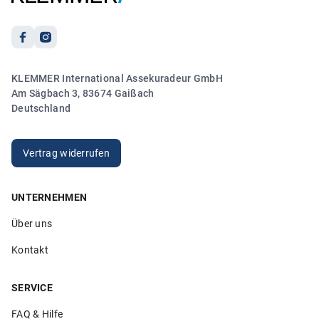
21.03.2026
5.00
KLEMMER International Assekuradeur GmbH
„Sehr freundlicher und kompetenter Kontakt. Vielen
Am Sägbach 3, 83674 Gaißach
Dank!“
Deutschland
Anonym
20.03.2026
Vertrag widerrufen
UNTERNEHMEN
5.00
Über uns
„Sehr hilfsbereite Mitarbeiter die ihren Job verstehen. Ich
bin sehr zufrieden!“
Kontakt
Anonym
26.02.2026
SERVICE
FAQ & Hilfe