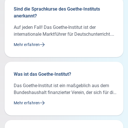
Sind die Sprachkurse des Goethe-Instituts
anerkannt?
Auf jeden Fall! Das Goethe-Institut ist der
internationale Marktführer für Deutschunterricht.
Dank hochqualifizierter Lehrkräfte, moderner
Mehr erfahren
Unterrichtsmethoden, intensiver Betreuung und
Beratung sowie einem weltweit gültigen
Kursstufensystem kannst du dich darauf
verlassen, dass dein Goethe-Zertifikat international
Was ist das Goethe-Institut?
anerkannt wird.
Das Goethe-Institut ist ein maßgeblich aus dem
Bundeshaushalt finanzierter Verein, der sich für die
Verbreitung der deutschen Sprache im Ausland
Mehr erfahren
und die internationale kulturelle Zusammenarbeit
stark macht. Mehrere Hunderttausend Menschen
nehmen Jahr für Jahr an Sprachkursen teil –
darunter auch viele an einem Online-Lehrgang.