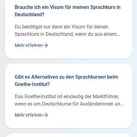
Heimatversicherung nicht alle Kosten, z. B. selten
Brauche ich ein Visum für meinen Sprachkurs in
für einen teuren Rücktransport. Wenn deine
Deutschland?
Krankenversicherung in Deutschland nicht gültig
ist oder du finanzielle Risiken mit einem Rundum-
Du benötigst nur dann ein Visum für deinen
Sorglos-Paket minimieren möchtest, solltest du
Sprachkurs in Deutschland, wenn du aus einem
unbedingt eine Krankenversicherung für die Zeit
Land außerhalb der Europäischen Union (EU)
deines Kursaufenthalts am Goethe-Institut
Mehr erfahren
einreist. Ein Visum erhältst du bei der Deutschen
abschließen.
Botschaft (Konsulat) in deinem Land. Wenn du
einen Arbeitsvertrag oder Verwandtschaft in
Deutschland hast, solltest du unbedingt darauf
Gibt es Alternativen zu den Sprachkursen beim
hinweisen. So bekommst du leichter ein Visum.
Goethe-Institut?
Das Goethe-Institut ist eindeutig der Marktführer,
wenn es um Deutschkurse für Ausländerinnen und
Ausländer geht. Alternativ dazu kannst du dich
Mehr erfahren
über die Angebote der Volkshochschulen und der
Carl Duisberg Centren informieren.