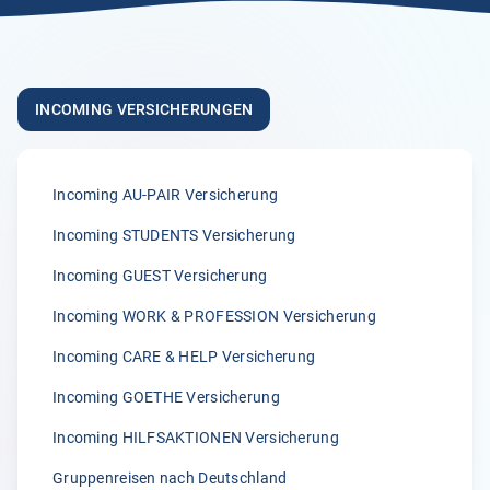
5.00
„Ich nutze die Versicherung schon länger für meine
AuPairs , habe sie auch weiterempfohlen. Egal um
INCOMING VERSICHERUNGEN
welches Thema es ging , es wurde alles problemlos und
vor allem schnell erledigt!“
Anonym
Incoming AU-PAIR Versicherung
05.04.2026
Incoming STUDENTS Versicherung
Incoming GUEST Versicherung
5.00
Incoming WORK & PROFESSION Versicherung
„Wir sind von der zügigen Bearbeitung von Klemmer
International immer wieder begeisterst.“
Incoming CARE & HELP Versicherung
A.
Incoming GOETHE Versicherung
02.04.2026
Incoming HILFSAKTIONEN Versicherung
Gruppenreisen nach Deutschland