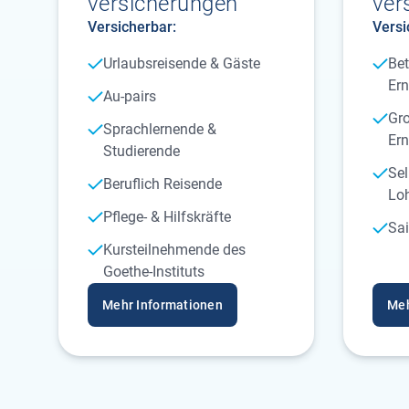
versicherungen
ver
Versicherbar:
Versi
Urlaubsreisende & Gäste
Bet
Ern
Au-pairs
Gro
Sprachlernende &
Ern
Studierende
Sel
Beruflich Reisende
Lo
Pflege- & Hilfskräfte
Sai
Kursteilnehmende des
Goethe-Instituts
Mehr Informationen
Meh