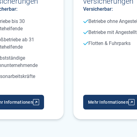
sicherungen
versicherungen
cherbar:
Versicherbar:
riebe bis 30
Betriebe ohne Angestel
tehelfende
Betriebe mit Angestell
ßbetriebe ab 31
Flotten & Fuhrparks
tehelfende
bstständige
hnunternehmende
sonarbeitskräfte
r Informationen
Mehr Informationen