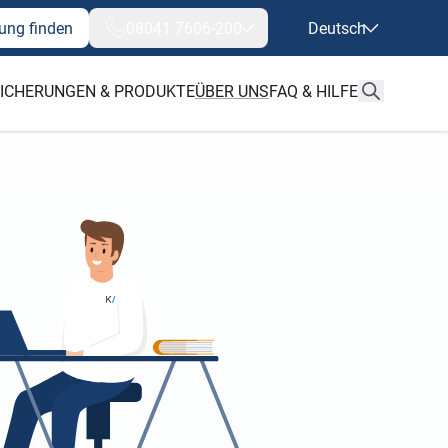
ung finden
08041 7606-200
Deutsch
ICHERUNGEN & PRODUKTE
ÜBER UNS
FAQ & HILFE