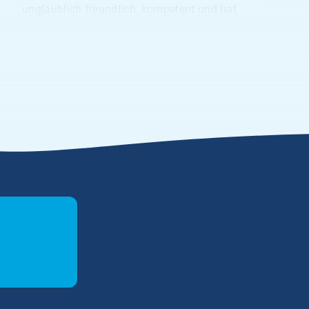
unglaublich freundlich, kompetent und hat
sich mit viel Geduld und Fachwissen um
mein Anliegen gekümmert. Man merkt,
dass ihr die Zufriedenheit der Kund:innen
wirklich am Herzen liegt.“
Anonym
28.03.2026
5.00
„Sehr freundlicher und kompetenter
Kontakt. Vielen Dank!“
Anonym
20.03.2026