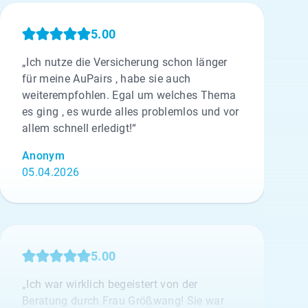
5.00
„Ich nutze die Versicherung schon länger
für meine AuPairs , habe sie auch
weiterempfohlen. Egal um welches Thema
es ging , es wurde alles problemlos und vor
allem schnell erledigt!“
Anonym
05.04.2026
5.00
„Ich war wirklich begeistert von der
Beratung durch Frau Größwang! Sie war