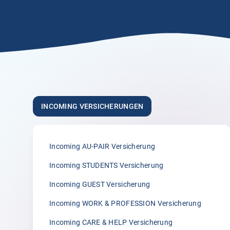
5.00
„Sehr hilfsbereite Mitarbeiter die ihren Job
verstehen. Ich bin sehr zufrieden!“
Anonym
26.02.2026
INCOMING VERSICHERUNGEN
5.00
Incoming AU-PAIR Versicherung
„Ich bin sehr zufrieden. Ihre Firma ist von
Incoming STUDENTS Versicherung
ein Freund von mir empfohlen und ich hab
Incoming GUEST Versicherung
ihm dafür sehr gedankt. 🥰“
Incoming WORK & PROFESSION Versicherung
B.
27.01.2026
Incoming CARE & HELP Versicherung