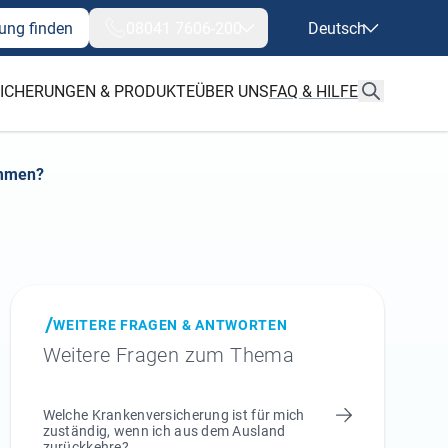
ung finden
08041 7606-200
Deutsch
ICHERUNGEN & PRODUKTE
ÜBER UNS
FAQ & HILFE
ommen?
WEITERE FRAGEN & ANTWORTEN
Weitere Fragen zum Thema
Welche Krankenversicherung ist für mich
zuständig, wenn ich aus dem Ausland
zurückkehre?