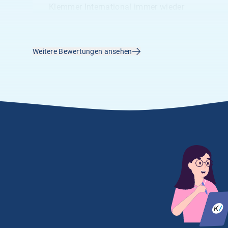
Klemmer International immer wieder
begeisterst.“
A.
02.04.2026
Weitere Bewertungen ansehen
5.00
„Vielen Dank an Frau Größwang für Ihre
sehr freundliche und kompetente Art“
Anonym
21.03.2026