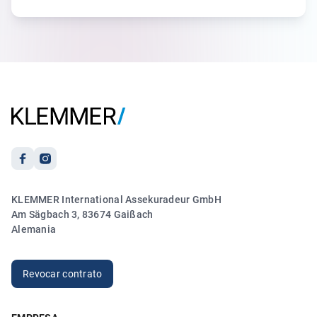
5.00
„Ich hatte Frau Größwang am Telefon und sie hat sich
sofort um mein Anliegen wegen meiner
Reiseversicherung gekümmert. Es lief zu meiner vollsten
Zufriedenheit.“
Anónimo
21.03.2026
5.00
KLEMMER International Assekuradeur GmbH
„Sehr freundlicher und kompetenter Kontakt. Vielen
Am Sägbach 3, 83674 Gaißach
Dank!“
Alemania
Anónimo
20.03.2026
Revocar contrato