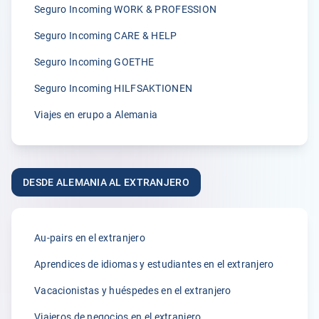
Seguro Incoming WORK & PROFESSION
„Wir sind von der zügigen Bearbeitung von Klemmer
International immer wieder begeisterst.“
Seguro Incoming CARE & HELP
A.
Seguro Incoming GOETHE
02.04.2026
Seguro Incoming HILFSAKTIONEN
Viajes en erupo a Alemania
5.00
„Seit vielen Jahren versichern wir unsere Erntehelfer bei
der Klemmer International Assekuradeur GmbH. Der
DESDE ALEMANIA AL EXTRANJERO
Grund dafür liegt in der Kompetenz der Ansprechpartner
sowie dem sehr guten Kundenservice und der
individuellen Beratung. Anliegen und Rückfragen werden
stets schnell und zuverlässig bearbeitet.“
Au-pairs en el extranjero
Anónimo
Aprendices de idiomas y estudiantes en el extranjero
31.03.2026
Vacacionistas y huéspedes en el extranjero
Viajeros de negocios en el extranjero