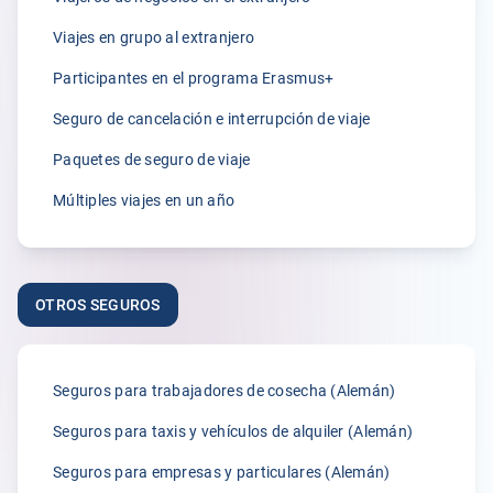
5.00
Viajes en grupo al extranjero
„Ich war wirklich begeistert von der Beratung durch Frau
Größwang! Sie war unglaublich freundlich, kompetent
Participantes en el programa Erasmus+
und hat sich mit viel Geduld und Fachwissen um mein
Seguro de cancelación e interrupción de viaje
Anliegen gekümmert. Man merkt, dass ihr die
Zufriedenheit der Kund:innen wirklich am Herzen liegt.“
Paquetes de seguro de viaje
Anónimo
Múltiples viajes en un año
28.03.2026
5.00
OTROS SEGUROS
„Vielen Dank an Frau Größwang für Ihre sehr freundliche
und kompetente Art“
Seguros para trabajadores de cosecha (Alemán)
Anónimo
21.03.2026
Seguros para taxis y vehículos de alquiler (Alemán)
Seguros para empresas y particulares (Alemán)