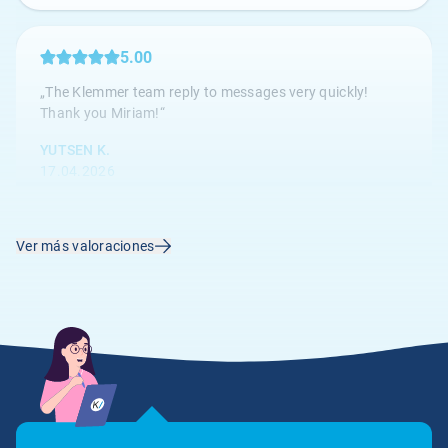
5.00
„The Klemmer team reply to messages very quickly!
Thank you Miriam!“
YUTSEN K.
17.04.2026
Ver más valoraciones
4.67
„Die Kundenbetreuung ist hervorragend, alle Anliegen
werden umgehend bearbeitet.“
Anónimo
14.04.2026