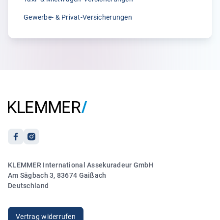
Gewerbe- & Privat-Versicherungen
5.00
„Ich hatte Frau Größwang am Telefon und sie hat sich
sofort um mein Anliegen wegen meiner
Reiseversicherung gekümmert. Es lief zu meiner vollsten
Zufriedenheit.“
Anonym
21.03.2026
5.00
KLEMMER International Assekuradeur GmbH
„Sehr freundlicher und kompetenter Kontakt. Vielen
Am Sägbach 3, 83674 Gaißach
Dank!“
Deutschland
Anonym
20.03.2026
Vertrag widerrufen