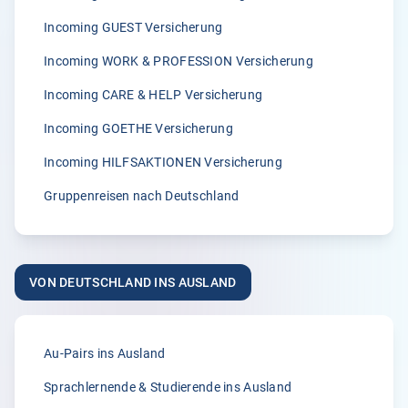
Incoming GUEST Versicherung
5.00
Incoming WORK & PROFESSION Versicherung
„Wir sind von der zügigen Bearbeitung von Klemmer
International immer wieder begeisterst.“
Incoming CARE & HELP Versicherung
A.
Incoming GOETHE Versicherung
02.04.2026
Incoming HILFSAKTIONEN Versicherung
Gruppenreisen nach Deutschland
5.00
„Seit vielen Jahren versichern wir unsere Erntehelfer bei
der Klemmer International Assekuradeur GmbH. Der
VON DEUTSCHLAND INS AUSLAND
Grund dafür liegt in der Kompetenz der Ansprechpartner
sowie dem sehr guten Kundenservice und der
individuellen Beratung. Anliegen und Rückfragen werden
stets schnell und zuverlässig bearbeitet.“
Au-Pairs ins Ausland
Anonym
Sprachlernende & Studierende ins Ausland
31.03.2026