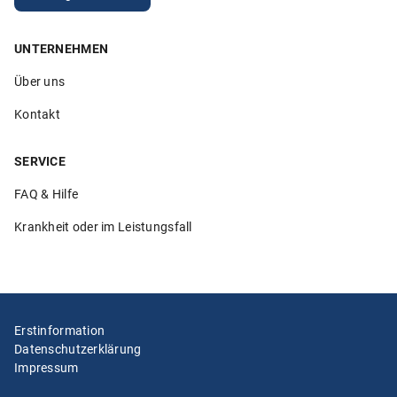
UNTERNEHMEN
5.00
Über uns
„Sehr hilfsbereite Mitarbeiter die ihren Job verstehen. Ich
bin sehr zufrieden!“
Kontakt
Anonym
26.02.2026
SERVICE
FAQ & Hilfe
Krankheit oder im Leistungsfall
5.00
„Ich würde Klemmer immer wieder wählen und auch
weiterempfehlen. Alles lief in den vielen Jahren, die ich
meine Au-pairs bei Klemmer versichere, unkompliziert,
schnell und lösungsorientiert. Davor hatte ich eine teure
Erstinformation
Versicherung, die weder lösungsorientiert noch
Datenschutzerklärung
unkompliziert war. Der Wechsel zu Klemmer war die
Impressum
richtige Entscheidung!!!!!“