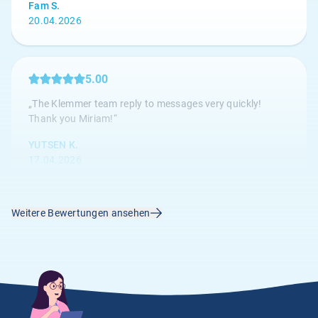
Fam S.
20.04.2026
5.00
„The Klemmer team reply to messages very quickly!
Thank you Miriam!“
YUTSEN K.
17.04.2026
Weitere Bewertungen ansehen
4.67
„Die Kundenbetreuung ist hervorragend, alle Anliegen
werden umgehend bearbeitet.“
Anonym
14.04.2026