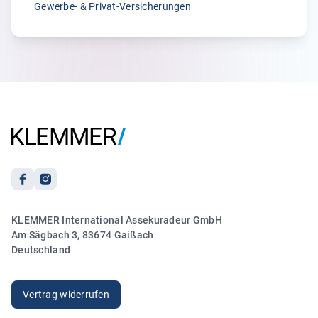
Gewerbe- & Privat-Versicherungen
5.00
„Ich hatte Frau Größwang am Telefon und sie hat sich
sofort um mein Anliegen wegen meiner
Reiseversicherung gekümmert. Es lief zu meiner vollsten
Zufriedenheit.“
Anonym
21.03.2026
5.00
KLEMMER International Assekuradeur GmbH
„Sehr freundlicher und kompetenter Kontakt. Vielen
Am Sägbach 3, 83674 Gaißach
Dank!“
Deutschland
Anonym
20.03.2026
Vertrag widerrufen