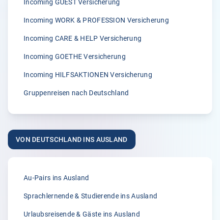
Incoming GUEST Versicherung
5.00
Incoming WORK & PROFESSION Versicherung
„Wir sind von der zügigen Bearbeitung von Klemmer
International immer wieder begeisterst.“
Incoming CARE & HELP Versicherung
A.
Incoming GOETHE Versicherung
02.04.2026
Incoming HILFSAKTIONEN Versicherung
Gruppenreisen nach Deutschland
5.00
„Seit vielen Jahren versichern wir unsere Erntehelfer bei
der Klemmer International Assekuradeur GmbH. Der
VON DEUTSCHLAND INS AUSLAND
Grund dafür liegt in der Kompetenz der Ansprechpartner
sowie dem sehr guten Kundenservice und der
individuellen Beratung. Anliegen und Rückfragen werden
stets schnell und zuverlässig bearbeitet.“
Au-Pairs ins Ausland
Anonym
Sprachlernende & Studierende ins Ausland
31.03.2026
Urlaubsreisende & Gäste ins Ausland