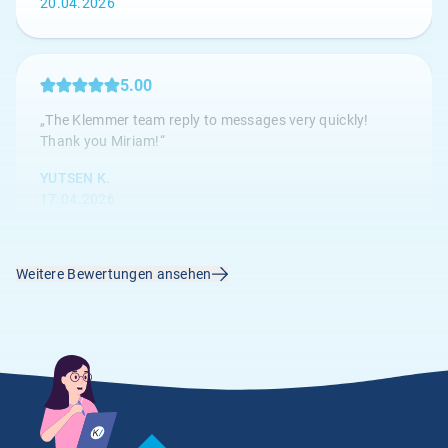
20.04.2026
5.00
„The Klemmer team reply to messages very quickly!
Thank you Miriam!“
YUTSEN K.
17.04.2026
Weitere Bewertungen ansehen
4.67
„Die Kundenbetreuung ist hervorragend, alle Anliegen
werden umgehend bearbeitet.“
Anonym
14.04.2026