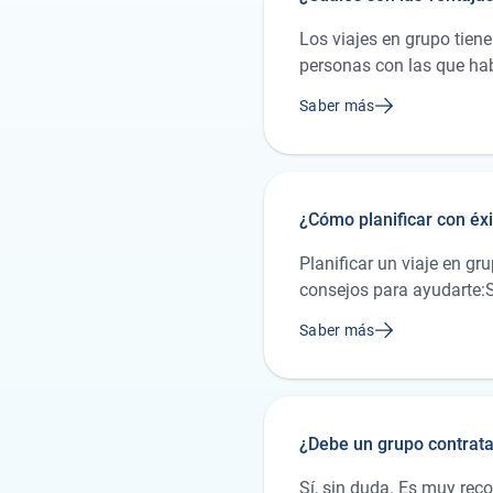
Los viajes en grupo tien
personas con las que hab
junto con otros que quizá
Saber más
ni siquiera en absoluto.
persona que los viajes in
museos, especialmente a
¿Cómo planificar con éxi
Planificar un viaje en gr
consejos para ayudarte:S
actividades, fechas de l
Saber más
suceder y qué costes se 
informados. De este modo
durante el viaje.Ahorra 
cantidad. Esto se aplica 
¿Debe un grupo contratar
flexibilidad: Deja tiempo
Todos necesitan algo de 
Sí, sin duda. Es muy rec