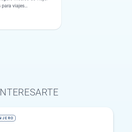
 para viajes
cesarias, gastos de
 Además, suelen incluir
para todo el grupo. Así no
os para grupos suelen ser
INTERESARTE
NJERO