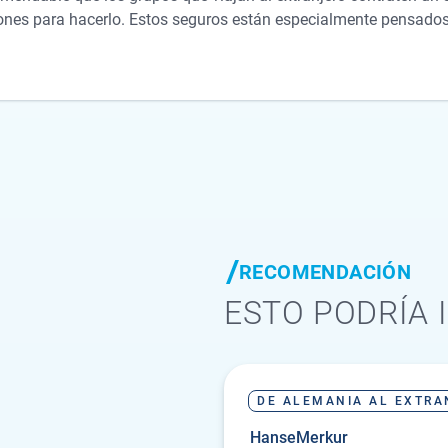
es para hacerlo. Estos seguros están especialmente pensados
 los riesgos típicos: tratamientos médicos, ayudas sanitarias ne
riación, hasta el límite de cobertura establecido en el contrato.
ad civil y accidentes, lo que garantiza una protección completa 
l seguro individual de cada participante.Y lo mejor: estos segur
RECOMENDACIÓN
ESTO PODRÍA 
DE ALEMANIA AL EXTRA
HanseMerkur