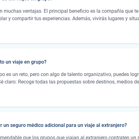
en muchas ventajas. El principal beneficio es la compañía que te
lar y compartir tus experiencias. Además, vivirás lugares y si
s no se te habrían ocurrido antes. No tienes que preocuparte por 
 Esto ahorra mucho trabajo. Y lo más importante, los viajes en 
dividuales. Esto se debe a los descuentos que, por ejemplo, ofre
 los grupos grandes.
to un viaje en grupo?
upo es un reto, pero con algo de talento organizativo, puedes logra
é claro: Recoge todas las propuestas sobre destinos, medios de 
legada y salida, etc., y deja que el grupo decida democráticame
pueden esperar. Aunque prepares el viaje por ti mismo, debes m
, todos tendrán una visión clara del plan, y evitarás discusion
dinero: Al comprar y reservar para el grupo, a menudo puedes ob
tanto a los billetes de viaje y el alojamiento como a los seguros
 un seguro médico adicional para un viaje al extranjero?
s libres para que los viajeros puedan decidir si quieren descansa
tiempo personal durante un viaje.
omendable que los grupos que viajan al extranjero contraten un 