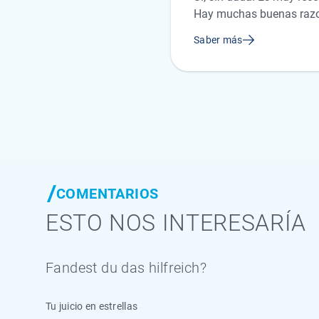
Hay muchas buenas razon
internacionales y cubren
Saber más
búsqueda, rescate y repat
seguros de responsabilid
es necesario depender de
bastante económicos.
COMENTARIOS
ESTO NOS INTERESARÍA
Fandest du das hilfreich?
Tu juicio en estrellas