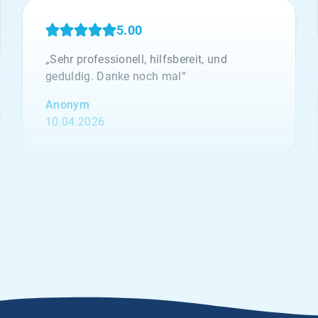
5.00
„Sehr professionell, hilfsbereit, und
geduldig. Danke noch mal“
Anonym
10.04.2026
5.00
„Seit vielen Jahren versichern wir unsere
Erntehelfer bei der Klemmer International
Assekuradeur GmbH. Der Grund dafür liegt
in der Kompetenz der Ansprechpartner
sowie dem sehr guten Kundenservice und