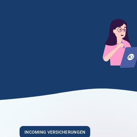
5.00
„Vielen Dank an Frau Größwang für Ihre
sehr freundliche und kompetente Art“
Anonym
21.03.2026
5.00
„Sehr hilfsbereite Mitarbeiter die ihren Job
verstehen. Ich bin sehr zufrieden!“
Anonym
26.02.2026
INCOMING VERSICHERUNGEN