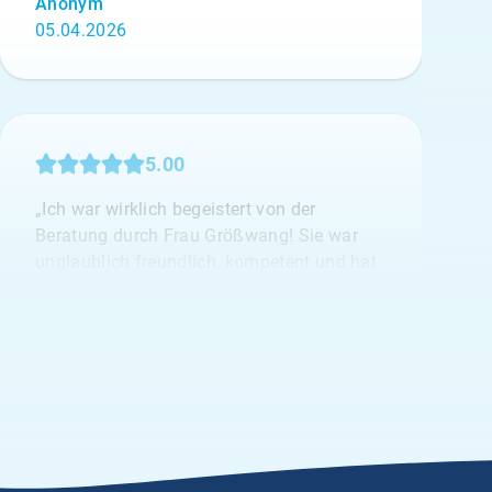
Anonym
05.04.2026
5.00
„Ich war wirklich begeistert von der
Beratung durch Frau Größwang! Sie war
unglaublich freundlich, kompetent und hat
sich mit viel Geduld und Fachwissen um
mein Anliegen gekümmert. Man merkt,
dass ihr die Zufriedenheit der Kund:innen
wirklich am Herzen liegt.“
Anonym
28.03.2026