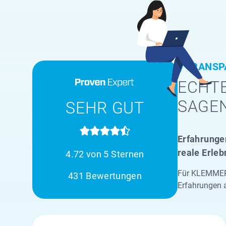
TRANSP
ECHTE
SAGE
SEHR GUT
Erfahrungen
reale Erleb
4.72 von 5 Sternen
Für KLEMMER 
431 Bewertungen
Erfahrungen 