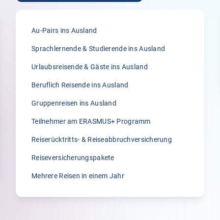
Au-Pairs ins Ausland
Sprachlernende & Studierende ins Ausland
5.00
Urlaubsreisende & Gäste ins Ausland
„Ich würde Klemmer immer wieder wählen
Beruflich Reisende ins Ausland
und auch weiterempfehlen. Alles lief in den
vielen Jahren, die ich meine Au-pairs bei
Gruppenreisen ins Ausland
Klemmer versichere, unkompliziert, schnell
Teilnehmer am ERASMUS+ Programm
und lösungsorientiert. Davor hatte ich eine
teure Versicherung, die weder
Reiserücktritts- & Reiseabbruchversicherung
lösungsorientiert noch unkompliziert war.
Reiseversicherungspakete
Der Wechsel zu Klemmer war die richtige
Entscheidung!!!!!“
Mehrere Reisen in einem Jahr
Jasmina G.
20.02.2026