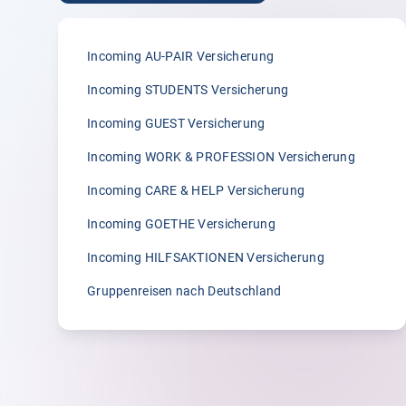
5.00
Incoming AU-PAIR Versicherung
„Ich bin sehr zufrieden. Ihre Firma ist von
Incoming STUDENTS Versicherung
ein Freund von mir empfohlen und ich hab
Incoming GUEST Versicherung
ihm dafür sehr gedankt. 🥰“
Incoming WORK & PROFESSION Versicherung
B.
27.01.2026
Incoming CARE & HELP Versicherung
Incoming GOETHE Versicherung
Incoming HILFSAKTIONEN Versicherung
Gruppenreisen nach Deutschland
5.00
„🤍“
Anonym
27.10.2025