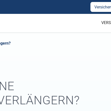
Versicher
VERS
ngern?
INE
VERLÄNGERN?