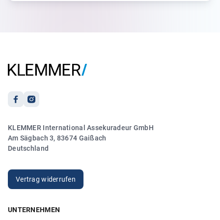
5.00
„Ich hatte Frau Größwang am Telefon und sie hat sich
sofort um mein Anliegen wegen meiner
Reiseversicherung gekümmert. Es lief zu meiner vollsten
Zufriedenheit.“
Anonym
21.03.2026
5.00
KLEMMER International Assekuradeur GmbH
„Sehr freundlicher und kompetenter Kontakt. Vielen
Am Sägbach 3, 83674 Gaißach
Dank!“
Deutschland
Anonym
20.03.2026
Vertrag widerrufen
UNTERNEHMEN
5.00