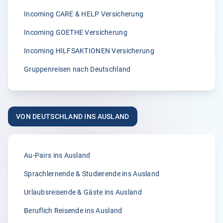
„Wir sind von der zügigen Bearbeitung von Klemmer
International immer wieder begeisterst.“
Incoming CARE & HELP Versicherung
A.
Incoming GOETHE Versicherung
02.04.2026
Incoming HILFSAKTIONEN Versicherung
Gruppenreisen nach Deutschland
5.00
„Seit vielen Jahren versichern wir unsere Erntehelfer bei
der Klemmer International Assekuradeur GmbH. Der
VON DEUTSCHLAND INS AUSLAND
Grund dafür liegt in der Kompetenz der Ansprechpartner
sowie dem sehr guten Kundenservice und der
individuellen Beratung. Anliegen und Rückfragen werden
stets schnell und zuverlässig bearbeitet.“
Au-Pairs ins Ausland
Anonym
Sprachlernende & Studierende ins Ausland
31.03.2026
Urlaubsreisende & Gäste ins Ausland
Beruflich Reisende ins Ausland
5.00