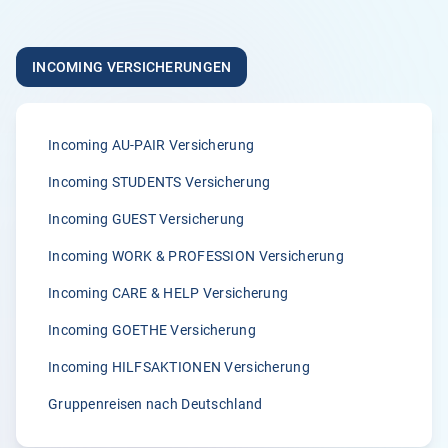
„Ich nutze die Versicherung schon länger für meine
AuPairs , habe sie auch weiterempfohlen. Egal um
INCOMING VERSICHERUNGEN
welches Thema es ging , es wurde alles problemlos und
vor allem schnell erledigt!“
Anonym
Incoming AU-PAIR Versicherung
05.04.2026
Incoming STUDENTS Versicherung
Incoming GUEST Versicherung
5.00
Incoming WORK & PROFESSION Versicherung
„Wir sind von der zügigen Bearbeitung von Klemmer
International immer wieder begeisterst.“
Incoming CARE & HELP Versicherung
A.
Incoming GOETHE Versicherung
02.04.2026
Incoming HILFSAKTIONEN Versicherung
Gruppenreisen nach Deutschland
5.00