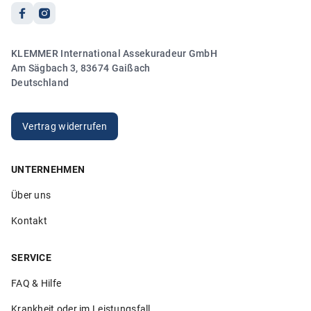
5.00
KLEMMER International Assekuradeur GmbH
„Sehr freundlicher und kompetenter Kontakt. Vielen
Am Sägbach 3, 83674 Gaißach
Dank!“
Deutschland
Anonym
20.03.2026
Vertrag widerrufen
UNTERNEHMEN
5.00
Über uns
„Sehr hilfsbereite Mitarbeiter die ihren Job verstehen. Ich
bin sehr zufrieden!“
Kontakt
Anonym
26.02.2026
SERVICE
FAQ & Hilfe
Krankheit oder im Leistungsfall
5.00