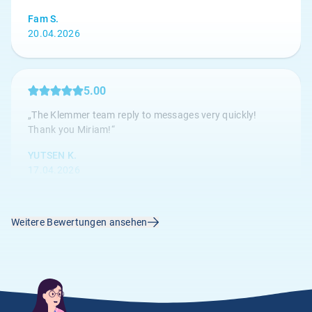
Fam S.
20.04.2026
5.00
„The Klemmer team reply to messages very quickly!
Thank you Miriam!“
YUTSEN K.
17.04.2026
Weitere Bewertungen ansehen
4.67
„Die Kundenbetreuung ist hervorragend, alle Anliegen
werden umgehend bearbeitet.“
Anonym
14.04.2026