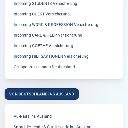
Incoming STUDENTS Versicherung
Incoming GUEST Versicherung
5.00
Incoming WORK & PROFESSION Versicherung
„Wir sind von der zügigen Bearbeitung von Klemmer
International immer wieder begeisterst.“
Incoming CARE & HELP Versicherung
A.
Incoming GOETHE Versicherung
02.04.2026
Incoming HILFSAKTIONEN Versicherung
Gruppenreisen nach Deutschland
5.00
„Seit vielen Jahren versichern wir unsere Erntehelfer bei
der Klemmer International Assekuradeur GmbH. Der
VON DEUTSCHLAND INS AUSLAND
Grund dafür liegt in der Kompetenz der Ansprechpartner
sowie dem sehr guten Kundenservice und der
individuellen Beratung. Anliegen und Rückfragen werden
stets schnell und zuverlässig bearbeitet.“
Au-Pairs ins Ausland
Anonym
Sprachlernende & Studierende ins Ausland