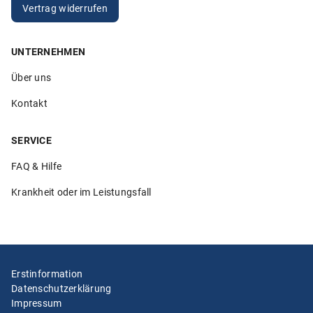
Vertrag widerrufen
UNTERNEHMEN
5.00
Über uns
„Sehr hilfsbereite Mitarbeiter die ihren Job verstehen. Ich
bin sehr zufrieden!“
Kontakt
Anonym
26.02.2026
SERVICE
FAQ & Hilfe
Krankheit oder im Leistungsfall
5.00
„Ich würde Klemmer immer wieder wählen und auch
weiterempfehlen. Alles lief in den vielen Jahren, die ich
meine Au-pairs bei Klemmer versichere, unkompliziert,
schnell und lösungsorientiert. Davor hatte ich eine teure
Erstinformation
Versicherung, die weder lösungsorientiert noch
Datenschutzerklärung
unkompliziert war. Der Wechsel zu Klemmer war die
Impressum
richtige Entscheidung!!!!!“