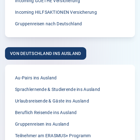
Incoming GOETHE Versicherung
02.04.2026
Incoming HILFSAKTIONEN Versicherung
Gruppenreisen nach Deutschland
5.00
„Seit vielen Jahren versichern wir unsere Erntehelfer bei
der Klemmer International Assekuradeur GmbH. Der
VON DEUTSCHLAND INS AUSLAND
Grund dafür liegt in der Kompetenz der Ansprechpartner
sowie dem sehr guten Kundenservice und der
individuellen Beratung. Anliegen und Rückfragen werden
stets schnell und zuverlässig bearbeitet.“
Au-Pairs ins Ausland
Anonym
Sprachlernende & Studierende ins Ausland
31.03.2026
Urlaubsreisende & Gäste ins Ausland
Beruflich Reisende ins Ausland
5.00
Gruppenreisen ins Ausland
„Ich war wirklich begeistert von der Beratung durch Frau
Größwang! Sie war unglaublich freundlich, kompetent
Teilnehmer am ERASMUS+ Programm