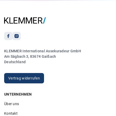
Reiseversicherung gekümmert. Es lief zu meiner vollsten
Zufriedenheit.“
Anonym
21.03.2026
5.00
KLEMMER International Assekuradeur GmbH
„Sehr freundlicher und kompetenter Kontakt. Vielen
Am Sägbach 3, 83674 Gaißach
Dank!“
Deutschland
Anonym
20.03.2026
Vertrag widerrufen
UNTERNEHMEN
5.00
Über uns
„Sehr hilfsbereite Mitarbeiter die ihren Job verstehen. Ich
bin sehr zufrieden!“
Kontakt