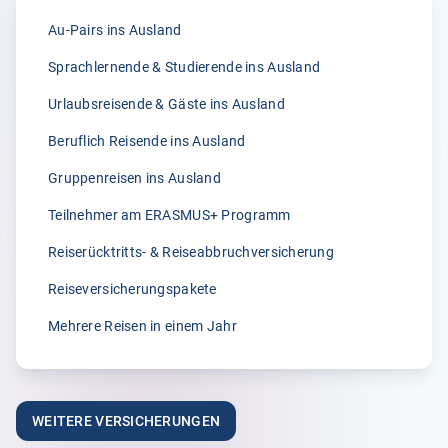
stets schnell und zuverlässig bearbeitet.“
Au-Pairs ins Ausland
Anonym
Sprachlernende & Studierende ins Ausland
31.03.2026
Urlaubsreisende & Gäste ins Ausland
Beruflich Reisende ins Ausland
5.00
Gruppenreisen ins Ausland
„Ich war wirklich begeistert von der Beratung durch Frau
Größwang! Sie war unglaublich freundlich, kompetent
Teilnehmer am ERASMUS+ Programm
und hat sich mit viel Geduld und Fachwissen um mein
Reiserücktritts- & Reiseabbruchversicherung
Anliegen gekümmert. Man merkt, dass ihr die
Zufriedenheit der Kund:innen wirklich am Herzen liegt.“
Reiseversicherungspakete
Anonym
Mehrere Reisen in einem Jahr
28.03.2026
5.00
WEITERE VERSICHERUNGEN