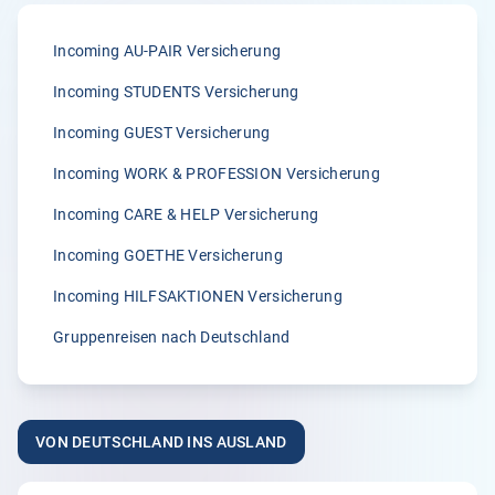
Anonym
Incoming AU-PAIR Versicherung
05.04.2026
Incoming STUDENTS Versicherung
Incoming GUEST Versicherung
5.00
Incoming WORK & PROFESSION Versicherung
„Wir sind von der zügigen Bearbeitung von Klemmer
International immer wieder begeisterst.“
Incoming CARE & HELP Versicherung
A.
Incoming GOETHE Versicherung
02.04.2026
Incoming HILFSAKTIONEN Versicherung
Gruppenreisen nach Deutschland
5.00
„Seit vielen Jahren versichern wir unsere Erntehelfer bei
der Klemmer International Assekuradeur GmbH. Der
VON DEUTSCHLAND INS AUSLAND
Grund dafür liegt in der Kompetenz der Ansprechpartner
sowie dem sehr guten Kundenservice und der
individuellen Beratung. Anliegen und Rückfragen werden