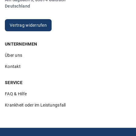
Dank!“
Deutschland
Anonym
20.03.2026
Vertrag widerrufen
UNTERNEHMEN
5.00
Über uns
„Sehr hilfsbereite Mitarbeiter die ihren Job verstehen. Ich
bin sehr zufrieden!“
Kontakt
Anonym
26.02.2026
SERVICE
FAQ & Hilfe
Krankheit oder im Leistungsfall
5.00
„Ich würde Klemmer immer wieder wählen und auch
weiterempfehlen. Alles lief in den vielen Jahren, die ich
meine Au-pairs bei Klemmer versichere, unkompliziert,
schnell und lösungsorientiert. Davor hatte ich eine teure