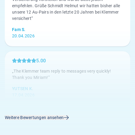
empfehlen. Grüße Schmidt Helmut wir hatten bisher alle
unsere 12 Au-Pairs in den letzte 20 Jahren bei Klemmer
versichert“
Fam S.
20.04.2026
5.00
„The Klemmer team reply to messages very quickly!
Thank you Miriam!“
YUTSEN K.
17.04.2026
Weitere Bewertungen ansehen
4.67
„Die Kundenbetreuung ist hervorragend, alle Anliegen