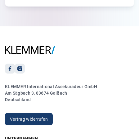
5.00
„Ich hatte Frau Größwang am Telefon und sie hat sich
sofort um mein Anliegen wegen meiner
Reiseversicherung gekümmert. Es lief zu meiner vollsten
Zufriedenheit.“
Anonym
21.03.2026
5.00
KLEMMER International Assekuradeur GmbH
„Sehr freundlicher und kompetenter Kontakt. Vielen
Am Sägbach 3, 83674 Gaißach
Dank!“
Deutschland
Anonym
20.03.2026
Vertrag widerrufen
UNTERNEHMEN