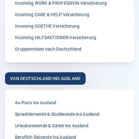
Incoming WORK & PROFESSION Versicherung
„Wir sind von der zügigen Bearbeitung von Klemmer
International immer wieder begeisterst.“
Incoming CARE & HELP Versicherung
A.
Incoming GOETHE Versicherung
02.04.2026
Incoming HILFSAKTIONEN Versicherung
Gruppenreisen nach Deutschland
5.00
„Seit vielen Jahren versichern wir unsere Erntehelfer bei
der Klemmer International Assekuradeur GmbH. Der
VON DEUTSCHLAND INS AUSLAND
Grund dafür liegt in der Kompetenz der Ansprechpartner
sowie dem sehr guten Kundenservice und der
individuellen Beratung. Anliegen und Rückfragen werden
stets schnell und zuverlässig bearbeitet.“
Au-Pairs ins Ausland
Anonym
Sprachlernende & Studierende ins Ausland
31.03.2026
Urlaubsreisende & Gäste ins Ausland
Beruflich Reisende ins Ausland