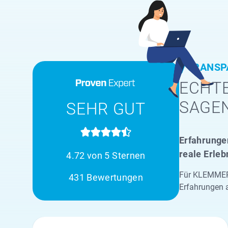
TRANSP
ECHTE
SAGE
SEHR GUT
Erfahrungen
reale Erleb
4.72 von 5 Sternen
Für KLEMMER 
431 Bewertungen
Erfahrungen 