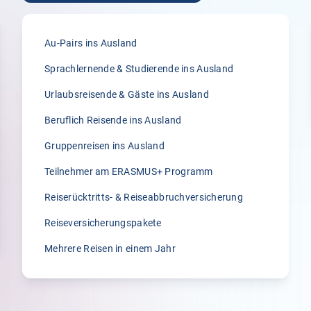
Au-Pairs ins Ausland
Sprachlernende & Studierende ins Ausland
5.00
Urlaubsreisende & Gäste ins Ausland
„Ich würde Klemmer immer wieder wählen
Beruflich Reisende ins Ausland
und auch weiterempfehlen. Alles lief in den
vielen Jahren, die ich meine Au-pairs bei
Gruppenreisen ins Ausland
Klemmer versichere, unkompliziert, schnell
Teilnehmer am ERASMUS+ Programm
und lösungsorientiert. Davor hatte ich eine
teure Versicherung, die weder
Reiserücktritts- & Reiseabbruchversicherung
lösungsorientiert noch unkompliziert war.
Reiseversicherungspakete
Der Wechsel zu Klemmer war die richtige
Entscheidung!!!!!“
Mehrere Reisen in einem Jahr
Jasmina G.
20.02.2026