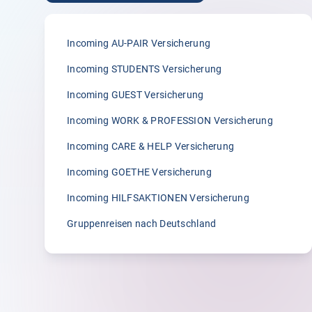
5.00
Incoming AU-PAIR Versicherung
„Ich bin sehr zufrieden. Ihre Firma ist von
Incoming STUDENTS Versicherung
ein Freund von mir empfohlen und ich hab
Incoming GUEST Versicherung
ihm dafür sehr gedankt. 🥰“
Incoming WORK & PROFESSION Versicherung
B.
27.01.2026
Incoming CARE & HELP Versicherung
Incoming GOETHE Versicherung
Incoming HILFSAKTIONEN Versicherung
Gruppenreisen nach Deutschland
5.00
„🤍“
Anonym
27.10.2025