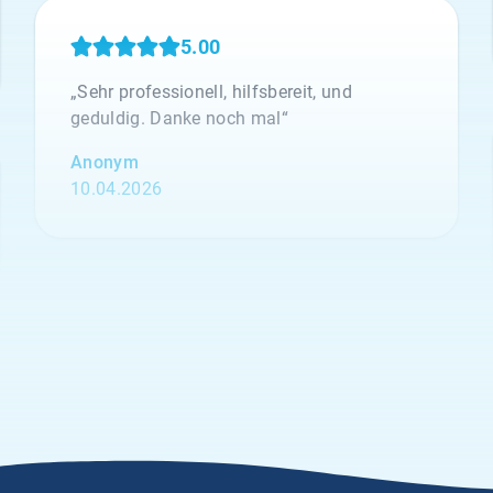
5.00
„Sehr professionell, hilfsbereit, und
geduldig. Danke noch mal“
Anonym
10.04.2026
5.00
„Seit vielen Jahren versichern wir unsere
Erntehelfer bei der Klemmer International
Assekuradeur GmbH. Der Grund dafür liegt
in der Kompetenz der Ansprechpartner
sowie dem sehr guten Kundenservice und