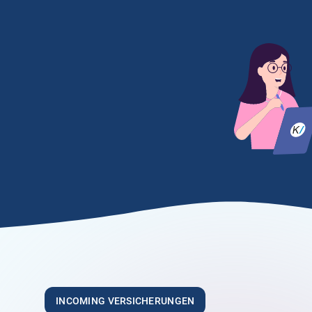
5.00
„Vielen Dank an Frau Größwang für Ihre
sehr freundliche und kompetente Art“
Anonym
21.03.2026
5.00
„Sehr hilfsbereite Mitarbeiter die ihren Job
verstehen. Ich bin sehr zufrieden!“
Anonym
26.02.2026
INCOMING VERSICHERUNGEN