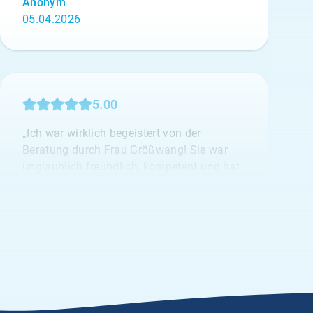
Anonym
05.04.2026
5.00
„Ich war wirklich begeistert von der
Beratung durch Frau Größwang! Sie war
unglaublich freundlich, kompetent und hat
sich mit viel Geduld und Fachwissen um
mein Anliegen gekümmert. Man merkt,
dass ihr die Zufriedenheit der Kund:innen
wirklich am Herzen liegt.“
Anonym
28.03.2026